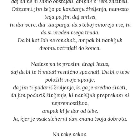
daj da ne bi samo obstajali, ampak v Tebi zaživeli.
Odvzemi jim željo po končanju življenja, namesto
tega pa jim daj smisel
in dar vere, dar zaupanja, da s teboj zmorejo vse, in
da si vreden vsega truda.
Da bi kot Job ne omahali, ampak bi navkljub
dvomu vztrajali do konca.
Nadvse pa te prosim, dragi Jezus,
daj da bi te tí mladi resnično spoznali. Da bi v tebe
položili svoje upanje,
da jim ti podariš življenje, ki ga je vredno živeti,
da jim podariš življenje, ki navkljub preprekam ni
nepremostljivo,
ampak ki je dar od tebe.
Ja, kjer je vsak sleherni dan znana tvoja dobrota.
Na veke vekov.