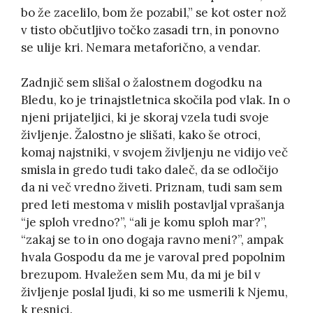
bo že zacelilo, bom že pozabil,” se kot oster nož
v tisto občutljivo točko zasadi trn, in ponovno
se ulije kri. Nemara metaforično, a vendar.
Zadnjič sem slišal o žalostnem dogodku na
Bledu, ko je trinajstletnica skočila pod vlak. In o
njeni prijateljici, ki je skoraj vzela tudi svoje
življenje. Žalostno je slišati, kako še otroci,
komaj najstniki, v svojem življenju ne vidijo več
smisla in gredo tudi tako daleč, da se odločijo
da ni več vredno živeti. Priznam, tudi sam sem
pred leti mestoma v mislih postavljal vprašanja
“je sploh vredno?”, “ali je komu sploh mar?”,
“zakaj se to in ono dogaja ravno meni?”, ampak
hvala Gospodu da me je varoval pred popolnim
brezupom. Hvaležen sem Mu, da mi je bil v
življenje poslal ljudi, ki so me usmerili k Njemu,
k resnici.