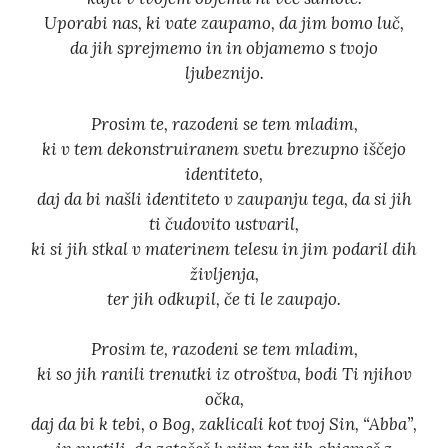
Uporabi nas, ki vate zaupamo, da jim bomo luč,
da jih sprejmemo in in objamemo s tvojo
ljubeznijo.
Prosim te, razodeni se tem mladim,
ki v tem dekonstruiranem svetu brezupno iščejo
identiteto,
daj da bi našli identiteto v zaupanju tega, da si jih
ti čudovito ustvaril,
ki si jih stkal v materinem telesu in jim podaril dih
življenja,
ter jih odkupil, če ti le zaupajo.
Prosim te, razodeni se tem mladim,
ki so jih ranili trenutki iz otroštva, bodi Ti njihov
očka,
daj da bi k tebi, o Bog, zaklicali kot tvoj Sin, “Abba”,