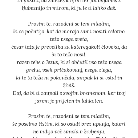
in pustili, da zatečeš k njim ter jih objameš z
ljubeznijo in mirom, ki ju le ti lahko daš.
Prosim te, razodeni se tem mladim,
ki se počutijo, kot da morajo sami nositi celotno
težo vsega sveta,
česar teža je prevelika za kateregakoli človeka, da
bi to težo nosil,
razen tebe o Jezus, ki si občutil vso težo vsega
greha, vseh pričakovanj, vsega zlega,
ki te ta teža ni pokončala, ampak ki si vstal in
živiš.
Daj, da bi ti zaupali s svojim bremenom, ker tvoj
jarem je prijeten in lahkoten.
Prosim te, razodeni se tem mladim,
še posebno tistim, ki so ostali brez upanja, kateri
ne vidijo več smisla v življenju,