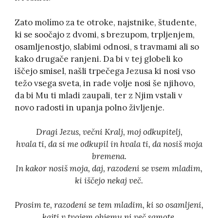
Zato molímo za te otroke, najstnike, študente,
ki se soočajo z dvomi, s brezupom, trpljenjem,
osamljenostjo, slabimi odnosi, s travmami ali so
kako drugače ranjeni. Da bi v tej globeli ko
iščejo smisel, našli trpečega Jezusa ki nosi vso
težo vsega sveta, in rade volje nosi še njihovo,
da bi Mu ti mladi zaupali, ter z Njim vstali v
novo radosti in upanja polno življenje.
Dragi Jezus, večni Kralj, moj odkupitelj,
hvala ti, da si me odkupil in hvala ti, da nosiš moja
bremena.
In kakor nosiš moja, daj, razodeni se vsem mladim,
ki iščejo nekaj več.
Prosim te, razodeni se tem mladim, ki so osamljeni,
kajti v tvojem objemu ni več samote.