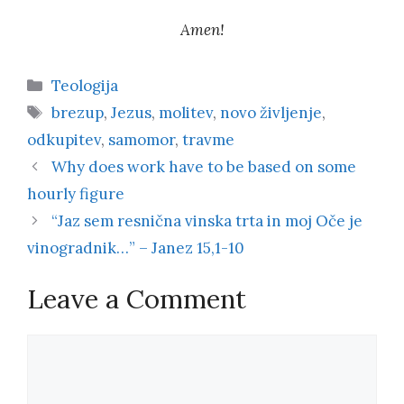
Amen!
Categories
Teologija
Tags
brezup
,
Jezus
,
molitev
,
novo življenje
,
odkupitev
,
samomor
,
travme
Why does work have to be based on some
hourly figure
“Jaz sem resnična vinska trta in moj Oče je
vinogradnik…” – Janez 15,1-10
Leave a Comment
Comment