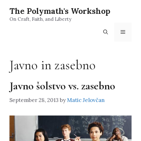
Skip
The Polymath's Workshop
to
content
On Craft, Faith, and Liberty
Menu
Javno in zasebno
Javno šolstvo vs. zasebno
September 28, 2013
by
Matic Jelovčan