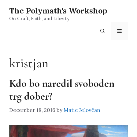
Skip
The Polymath's Workshop
to
content
On Craft, Faith, and Liberty
Menu
kristjan
Kdo bo naredil svoboden
trg dober?
December 18, 2016
by
Matic Jelovčan